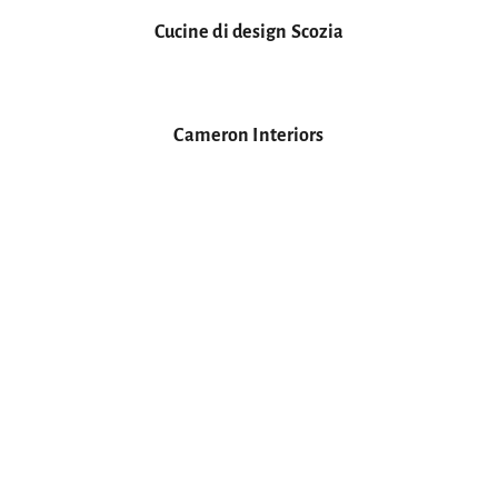
Cucine di design Scozia
Cameron Interiors
Partner di progettazione cucine Cesar
Progettazione di cucine da esterno
Röshults