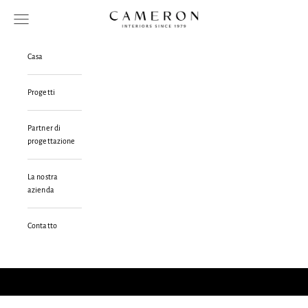
Vai al contenuto
Cameron Interiors Design Scotland
Menù
Casa
Progetti
Partner di
progettazione
La nostra
azienda
Contatto