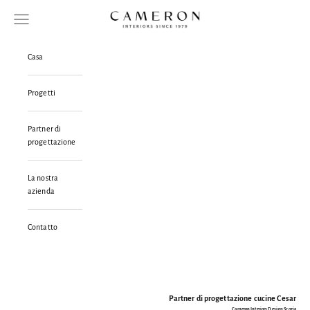
Vai al contenuto
Cameron Interiors Design Scotland
Menù
Cer
Casa
Progetti
Partner di
progettazione
La nostra
azienda
Contatto
Partner di progettazione cucine Cesar
Cameron Interiors Design Scozia