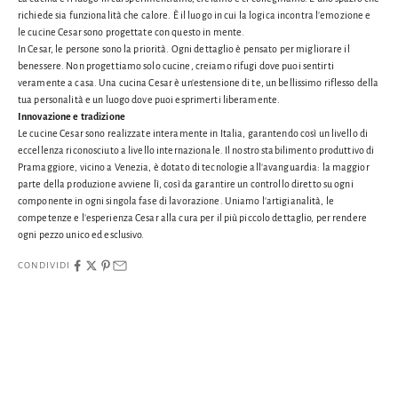
richiede sia funzionalità che calore. È il luogo in cui la logica incontra l'emozione e
le cucine Cesar sono progettate con questo in mente.
In Cesar, le persone sono la priorità. Ogni dettaglio è pensato per migliorare il
benessere. Non progettiamo solo cucine, creiamo rifugi dove puoi sentirti
veramente a casa. Una cucina Cesar è un'estensione di te, un bellissimo riflesso della
tua personalità e un luogo dove puoi esprimerti liberamente.
Innovazione e tradizione
Le cucine Cesar sono realizzate interamente in Italia, garantendo così un livello di
eccellenza riconosciuto a livello internazionale. Il nostro stabilimento produttivo di
Pramaggiore, vicino a Venezia, è dotato di tecnologie all'avanguardia: la maggior
parte della produzione avviene lì, così da garantire un controllo diretto su ogni
componente in ogni singola fase di lavorazione. Uniamo l'artigianalità, le
competenze e l'esperienza Cesar alla cura per il più piccolo dettaglio, per rendere
ogni pezzo unico ed esclusivo.
CONDIVIDI
Aberdeen
Award Winning
Bathroom Designers
Bedroom Designers
Bespoke
Bespoke Interior Design
Cameron Interior Designers
Cameron Interiors Design Scotland
Cesar
Cesar Kitchen Design Partner
T
i
Cesar Kitchens
Contemporary Interior Designers
Cool Kitchens Scotland